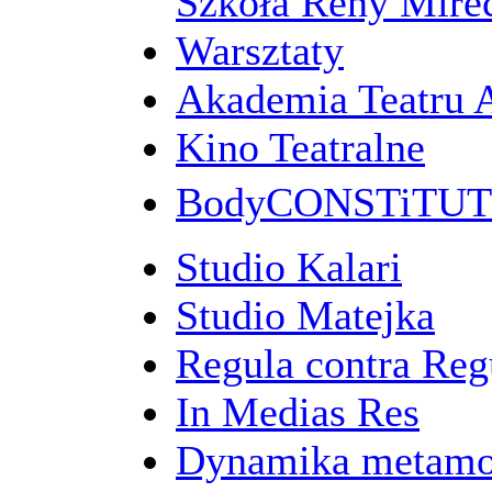
Szkoła Reny Mirec
Warsztaty
Akademia Teatru 
Kino Teatralne
BodyCONSTiTU
Studio Kalari
Studio Matejka
Regula contra Re
In Medias Res
Dynamika metamo