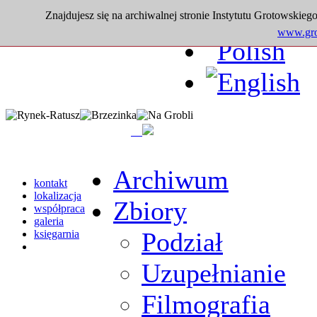
Znajdujesz się na archiwalnej stronie Instytutu Grotowskiego
www.grot
Archiwum
kontakt
lokalizacja
Zbiory
współpraca
galeria
Podział
księgarnia
Uzupełnianie
Filmografia