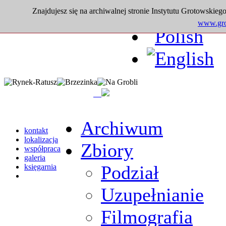
Znajdujesz się na archiwalnej stronie Instytutu Grotowskiego
www.grot
Archiwum
kontakt
lokalizacja
Zbiory
współpraca
galeria
Podział
księgarnia
Uzupełnianie
Filmografia