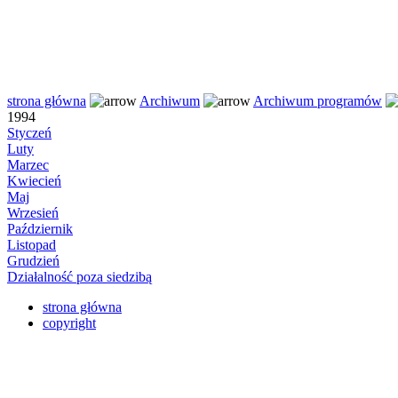
strona główna
Archiwum
Archiwum programów
1994
Styczeń
Luty
Marzec
Kwiecień
Maj
Wrzesień
Październik
Listopad
Grudzień
Działalność poza siedzibą
strona główna
copyright