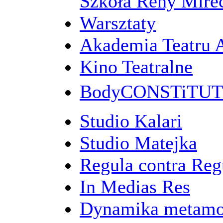
Szkoła Reny Mirec
Warsztaty
Akademia Teatru 
Kino Teatralne
BodyCONSTiTU
Studio Kalari
Studio Matejka
Regula contra Re
In Medias Res
Dynamika metamo