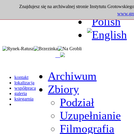
Znajdujesz się na archiwalnej stronie Instytutu Grotowskiego
www.grot
Archiwum
kontakt
lokalizacja
Zbiory
współpraca
galeria
Podział
księgarnia
Uzupełnianie
Filmografia