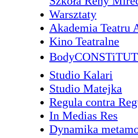
Szkoła Reny Mirec
Warsztaty
Akademia Teatru 
Kino Teatralne
BodyCONSTiTU
Studio Kalari
Studio Matejka
Regula contra Re
In Medias Res
Dynamika metamo