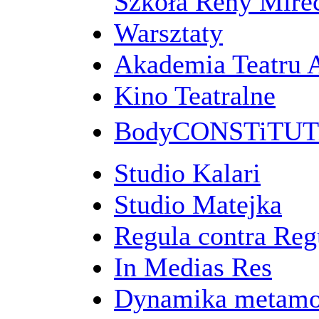
Szkoła Reny Mirec
Warsztaty
Akademia Teatru 
Kino Teatralne
BodyCONSTiTU
Studio Kalari
Studio Matejka
Regula contra Re
In Medias Res
Dynamika metamo