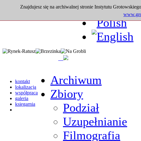
Znajdujesz się na archiwalnej stronie Instytutu Grotowskiego
www.grot
Archiwum
kontakt
lokalizacja
Zbiory
współpraca
galeria
Podział
księgarnia
Uzupełnianie
Filmografia