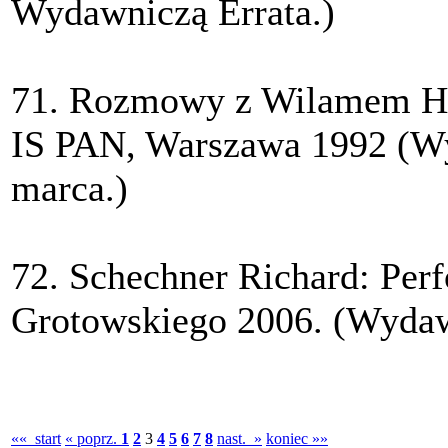
Wydawniczą Errata.)
71. Rozmowy z Wilamem Hor
IS PAN, Warszawa 1992 (Wy
marca.)
72. Schechner Richard: Per
Grotowskiego 2006. (Wydaw
«« start
« poprz.
1
2
3
4
5
6
7
8
nast. »
koniec »»