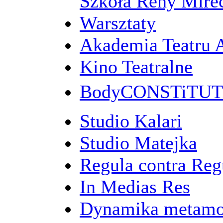
Szkoła Reny Mirec
Warsztaty
Akademia Teatru 
Kino Teatralne
BodyCONSTiTU
Studio Kalari
Studio Matejka
Regula contra Re
In Medias Res
Dynamika metamo