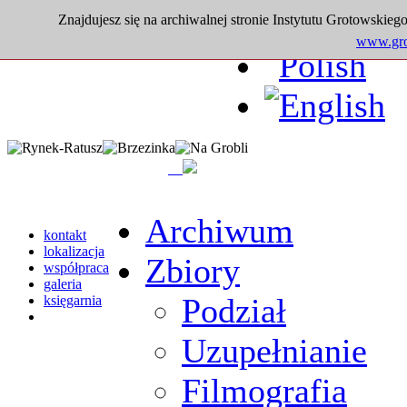
Znajdujesz się na archiwalnej stronie Instytutu Grotowskiego
www.grot
Archiwum
kontakt
lokalizacja
Zbiory
współpraca
galeria
Podział
księgarnia
Uzupełnianie
Filmografia