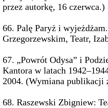
przez autorkę, 16 czerwca.)
66. Palę Paryż i wyjeżdżam
Grzegorzewskim, Teatr, Izab
67. „Powrót Odysa” i Podzi
Kantora w latach 1942–1944,
2004. (Wymiana publikacji z
68. Raszewski Zbigniew: Te