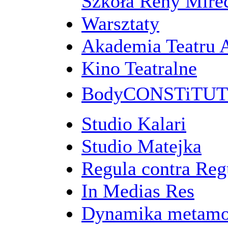
Szkoła Reny Mirec
Warsztaty
Akademia Teatru 
Kino Teatralne
BodyCONSTiTU
Studio Kalari
Studio Matejka
Regula contra Re
In Medias Res
Dynamika metamo