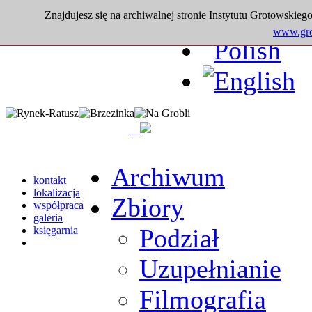
Znajdujesz się na archiwalnej stronie Instytutu Grotowskiego
www.grot
Archiwum
kontakt
lokalizacja
Zbiory
współpraca
galeria
Podział
księgarnia
Uzupełnianie
Filmografia