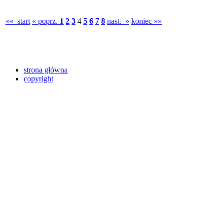
«« start
« poprz.
1
2
3
4
5
6
7
8
nast. »
koniec »»
strona główna
copyright