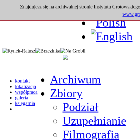
Znajdujesz się na archiwalnej stronie Instytutu Grotowskiego
www.grot
Archiwum
kontakt
lokalizacja
Zbiory
współpraca
galeria
Podział
księgarnia
Uzupełnianie
Filmografia