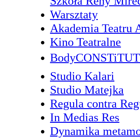
Szkoła Reny Mirec
Warsztaty
Akademia Teatru 
Kino Teatralne
BodyCONSTiTU
Studio Kalari
Studio Matejka
Regula contra Re
In Medias Res
Dynamika metamo