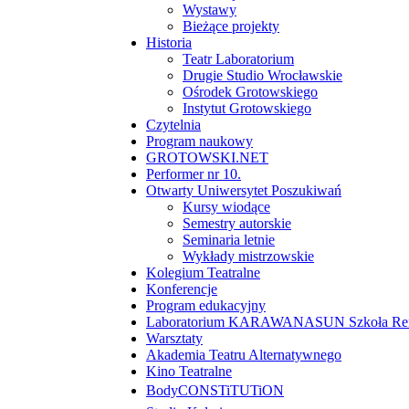
Wystawy
Bieżące projekty
Historia
Teatr Laboratorium
Drugie Studio Wrocławskie
Ośrodek Grotowskiego
Instytut Grotowskiego
Czytelnia
Program naukowy
GROTOWSKI.NET
Performer nr 10.
Otwarty Uniwersytet Poszukiwań
Kursy wiodące
Semestry autorskie
Seminaria letnie
Wykłady mistrzowskie
Kolegium Teatralne
Konferencje
Program edukacyjny
Laboratorium KARAWANASUN Szkoła Reny
Warsztaty
Akademia Teatru Alternatywnego
Kino Teatralne
BodyCONSTiTUTiON