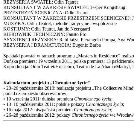
REŻYSERIA ŚWIATEŁ: Odin Teatret
KONSULTANT W ZAKRESIE ŚWIATEŁ: Jesper Kongshaug
PRZESTRZEŃ SCENICZNA: Odin Teatret
KONSULTANT W ZAKRESIE PRZESTRZENI SCENICZNEJ: Jan de 
MUZYKA: Odin Teatret, melodie tradycyjne i współczesne
KOSTIUMY: Odin Teatret, Jan de Neergaard
KIEROWNIK TECHNICZNY: Fausto Pro
ASYSTENCI REŻYSERA: Raúl Iaiza, Pierangelo Pompa, Ana Woo
REŻYSERIA I DRAMATURGIA: Eugenio Barba
Spektakl powstał w ramach programu „Masters in Residence” realizo
Duńska premiera: 19 września 2011, polska premiera: 13 październik
Koprodukcja: Odin Teatret/Holstebro, Teatro de La Abadía/Madryt, 
Kalendarium projektu „Chroniczne życie”
• 20–26 października 2010: realizacja projektu „The Collective Mind
ponad czterdziestu obserwatorów;
• 19 września 2011: duńska premiera
Chronicznego życia
;
• 13–16 października 2011: polskie pokazy
Chronicznego życia
;
• 16 maja 2012: hiszpańska premiera
Chronicznego życia
;
• 26–28 października 2012: pokazy
Chronicznego życia
we Wrocław