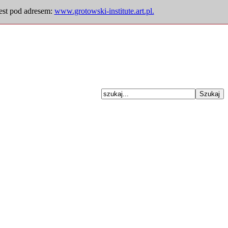
jest pod adresem:
www.grotowski-institute.art.pl.