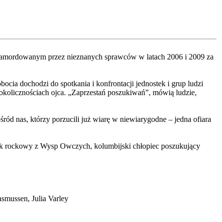
, zamordowanym przez nieznanych sprawców w latach 2006 i 2009 za
ocia dochodzi do spotkania i konfrontacji jednostek i grup ludzi
kolicznościach ojca. „Zaprzestań poszukiwań”, mówią ludzie,
d nas, którzy porzucili już wiarę w niewiarygodne – jedna ofiara
k rockowy z Wysp Owczych, kolumbijski chłopiec poszukujący
smussen, Julia Varley