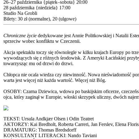
26–27 października
{piątek–sobota}
20:00
28 października
{niedziela}
17:00
Studio Na Grobli
Bilety: 30 zł (normalne), 20 (ulgowe)
Chroniczne życie
dedykowane jest Annie Politkowskiej i Natalii Es
sprzeciw wobec konfliktu w Czeczenii.
Akcja spektaklu toczy się równolegle w kilku krajach Europy po trze
wywodzących się z różnych środowisk. Z Ameryki Łacińskiej przyby
towarzysząc mu od drzwi do drzwi.
Chłopca nie ocala wiedza czy niewinność. Nowa nieświadomość pomag
warta jest więcej niż każda wartość. Więcej niż Bóg.
OSOBY: Czarna Dziewica, wdowa po baskijskim oficerze, czeczeńs
ojca, który zaginął w Europie, włoski skrzypek uliczny, dwóch naj
TEKST: Ursula Andkjær Olsen i Odin Teatret
AKTORZY: Kai Bredholt, Roberta Carreri, Jan Ferslev, Elena Floris,
DRAMATURG: Thomas Bredsdorff
KONSULTANT LITERACKI: Nando Taviani