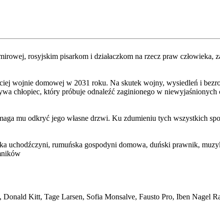
temirowej, rosyjskim pisarkom i działaczkom na rzecz praw człowieka
ciej wojnie domowej w 2031 roku. Na skutek wojny, wysiedleń i bezrob
wa chłopiec, który próbuje odnaleźć zaginionego w niewyjaśnionych o
a mu odkryć jego własne drzwi. Ku zdumieniu tych wszystkich spośró
ka uchodźczyni, rumuńska gospodyni domowa, duński prawnik, muzy
emników
 Donald Kitt, Tage Larsen, Sofia Monsalve, Fausto Pro, Iben Nagel Ra