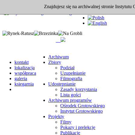
Znajdujesz się na archiwalnej stronie Instytutu
Archiwum
kontakt
Zbiory
lokalizacja
Podział
współpraca
Uzupełnianie
galeria
Filmografia
księgarnia
Udostępnianie
Zasady korzystania
Lista gości
Archiwum programów
Ośrodek Grotowskiego
Instytut Grotowskiego
Projekty
Filmy
Pokazy i prelekcje
Publikacje