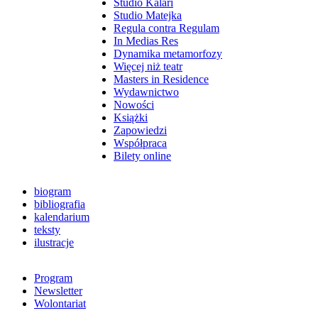
Studio Kalari
Studio Matejka
Regula contra Regulam
In Medias Res
Dynamika metamorfozy
Więcej niż teatr
Masters in Residence
Wydawnictwo
Nowości
Książki
Zapowiedzi
Współpraca
Bilety online
biogram
bibliografia
kalendarium
teksty
ilustracje
Program
Newsletter
Wolontariat