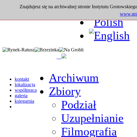
Znajdujesz się na archiwalnej stronie Instytutu Grotowskiego
www.grot
Archiwum
kontakt
lokalizacja
Zbiory
współpraca
galeria
Podział
księgarnia
Uzupełnianie
Filmografia