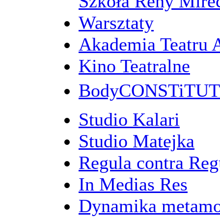
Szkoła Reny Mirec
Warsztaty
Akademia Teatru 
Kino Teatralne
BodyCONSTiTU
Studio Kalari
Studio Matejka
Regula contra Re
In Medias Res
Dynamika metamo