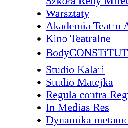
Szkoła Reny Mirec
Warsztaty
Akademia Teatru 
Kino Teatralne
BodyCONSTiTU
Studio Kalari
Studio Matejka
Regula contra Re
In Medias Res
Dynamika metamo