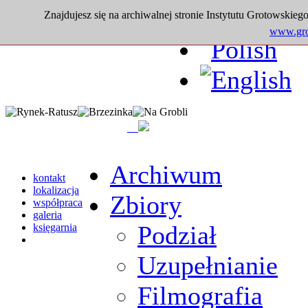
Znajdujesz się na archiwalnej stronie Instytutu Grotowskiego
www.grot
Archiwum
kontakt
lokalizacja
Zbiory
współpraca
galeria
Podział
księgarnia
Uzupełnianie
Filmografia