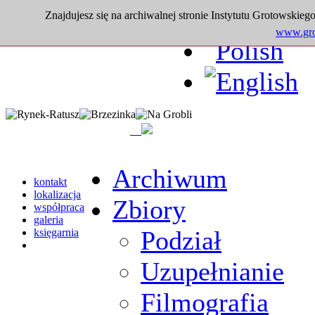
Znajdujesz się na archiwalnej stronie Instytutu Grotowskiego
www.grot
Archiwum
kontakt
lokalizacja
Zbiory
współpraca
galeria
Podział
księgarnia
Uzupełnianie
Filmografia