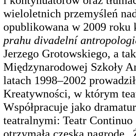
i kontynuatorów oraz tłumacz
wieloletnich przemyśleń na
opublikowana w 2009 roku 
prahu divadelní antropologi
Jerzego Grotowskiego, a ta
Międzynarodowej Szkoły An
latach 1998–2002 prowadził
Kreatywności, w którym teat
Współpracuje jako dramatur
teatralnymi: Teatr Continuo
otrzymała czeską nagrodę „