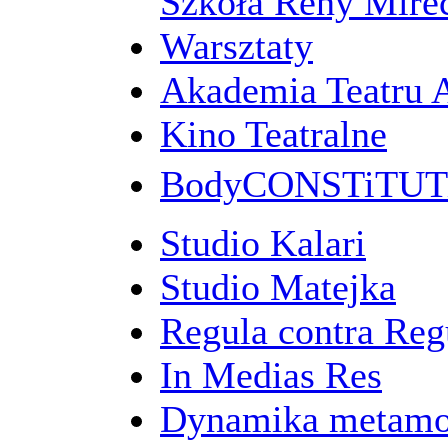
Szkoła Reny Mirec
Warsztaty
Akademia Teatru 
Kino Teatralne
BodyCONSTiTU
Studio Kalari
Studio Matejka
Regula contra Re
In Medias Res
Dynamika metamo