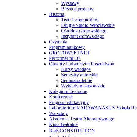
Wystawy
Bieżące projekty
Historia
Teatr Laboratorium
Drugie Studio Wrocławskie
Ośrodek Grotowskiego
Instytut Grotowskiego
Czytelnia
Program naukowy
GROTOWSKI.NET
Performer nr 10.
Otwarty Uniwersytet Poszukiwań
Kursy wiodące
Semestry autorskie
Seminaria letnie
Wykłady mistrzowskie
Kolegium Teatralne
Konferencje
Program edukacyjny
Laboratorium KARAWANASUN Szkoła Reny
Warsztaty
Akademia Teatru Alternatywnego
Kino Teatralne
BodyCONSTiTUTiON