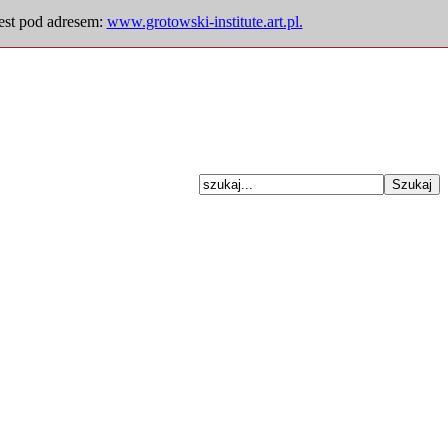
jest pod adresem:
www.grotowski-institute.art.pl.