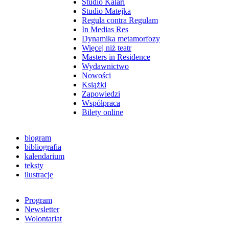
Studio Kalari
Studio Matejka
Regula contra Regulam
In Medias Res
Dynamika metamorfozy
Więcej niż teatr
Masters in Residence
Wydawnictwo
Nowości
Książki
Zapowiedzi
Współpraca
Bilety online
biogram
bibliografia
kalendarium
teksty
ilustracje
Program
Newsletter
Wolontariat