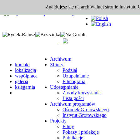
Znajdujesz się na archiwalnej stronie Instytutu
Archiwum
kontakt
Zbiory
lokalizacja
Podział
współpraca
Uzupełnianie
galeria
Filmografia
księgarnia
Udostępnianie
Zasady korzystania
Lista gości
Archiwum programów
Ośrodek Grotowskiego
Instytut Grotowskiego
Projekty
Filmy
Pokazy i prelekcje
Publikacje