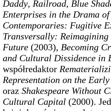
Daddy
,
Railroad
,
Blue Shad
Enterprises in the Drama of
Contemporaries: Fugitive E
Transversally: Reimagining 
Future
(2003),
Becoming Cr
and Cultural Dissidence i
współredaktor
Rematerializ
Representation on the Earl
oraz
Shakespeare Without Cl
Cultural Capital
(2000).
Jed