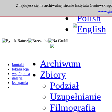
Znajdujesz się na archiwalnej stronie Instytutu Grotowskiego
www.grot
Archiwum
kontakt
lokalizacja
Zbiory
współpraca
galeria
Podział
księgarnia
Uzupełnianie
Filmografia