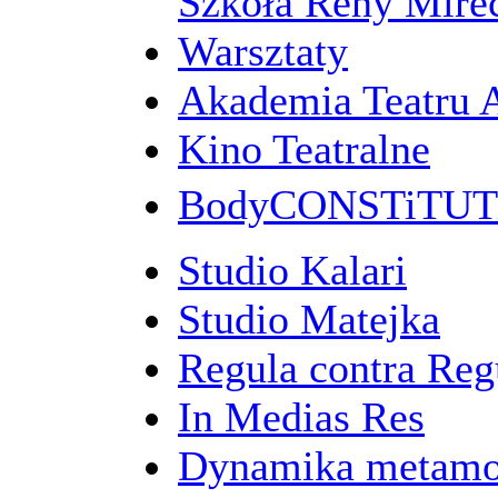
Szkoła Reny Mirec
Warsztaty
Akademia Teatru 
Kino Teatralne
BodyCONSTiTU
Studio Kalari
Studio Matejka
Regula contra Re
In Medias Res
Dynamika metamo