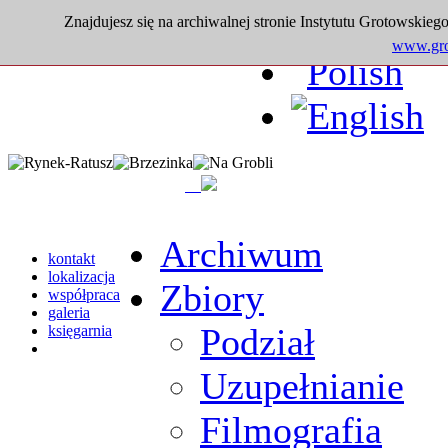
Znajdujesz się na archiwalnej stronie Instytutu Grotowskiego
www.grot
Archiwum
kontakt
lokalizacja
Zbiory
współpraca
galeria
Podział
księgarnia
Uzupełnianie
Filmografia