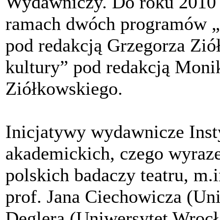
Wydawniczy. Do roku 2010 
ramach dwóch programów „G
pod redakcją Grzegorza Ziół
kultury” pod redakcją Monik
Ziółkowskiego.
Inicjatywy wydawnicze Inst
akademickich, czego wyraz
polskich badaczy teatru, m.i
prof. Jana Ciechowicza (Uni
Deglera (Uniwersytet Wrocł