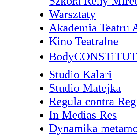
Szkoła Reny Mirec
Warsztaty
Akademia Teatru 
Kino Teatralne
BodyCONSTiTU
Studio Kalari
Studio Matejka
Regula contra Re
In Medias Res
Dynamika metamo