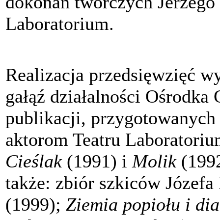
dokonań twórczych Jerzego 
Laboratorium.
Realizacja przedsięwzięć w
gałąź działalności Ośrodka
publikacji, przygotowanych
aktorom Teatru Laboratorium
Cieślak
(1991) i
Molik
(1992
także: zbiór szkiców Józefa
(1999);
Ziemia popiołu i d