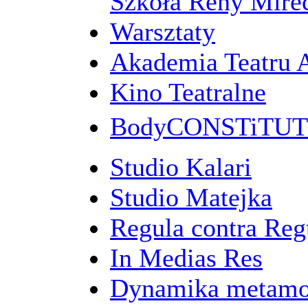
Szkoła Reny Mirec
Warsztaty
Akademia Teatru 
Kino Teatralne
BodyCONSTiTU
Studio Kalari
Studio Matejka
Regula contra Re
In Medias Res
Dynamika metamo