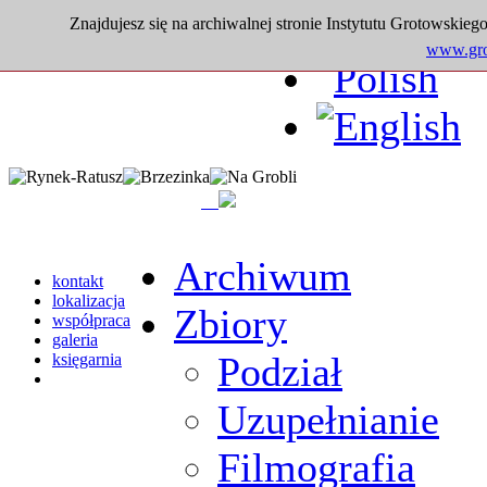
Znajdujesz się na archiwalnej stronie Instytutu Grotowskiego
www.grot
Archiwum
kontakt
lokalizacja
Zbiory
współpraca
galeria
Podział
księgarnia
Uzupełnianie
Filmografia