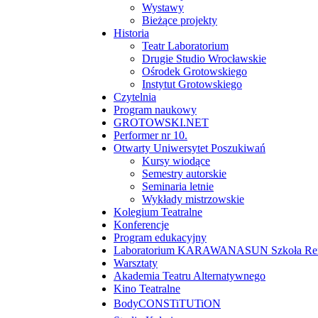
Wystawy
Bieżące projekty
Historia
Teatr Laboratorium
Drugie Studio Wrocławskie
Ośrodek Grotowskiego
Instytut Grotowskiego
Czytelnia
Program naukowy
GROTOWSKI.NET
Performer nr 10.
Otwarty Uniwersytet Poszukiwań
Kursy wiodące
Semestry autorskie
Seminaria letnie
Wykłady mistrzowskie
Kolegium Teatralne
Konferencje
Program edukacyjny
Laboratorium KARAWANASUN Szkoła Reny
Warsztaty
Akademia Teatru Alternatywnego
Kino Teatralne
BodyCONSTiTUTiON