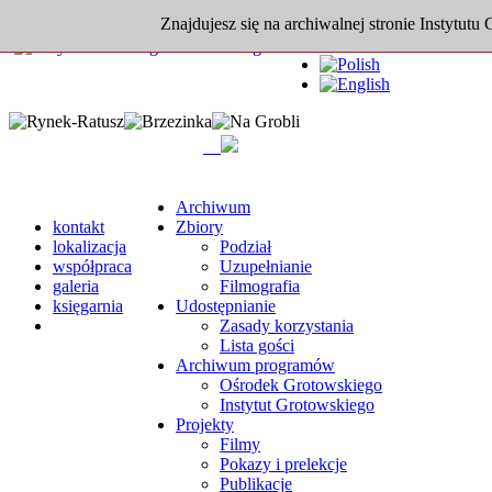
Znajdujesz się na archiwalnej stronie Instytutu
Archiwum
kontakt
Zbiory
lokalizacja
Podział
współpraca
Uzupełnianie
galeria
Filmografia
księgarnia
Udostępnianie
Zasady korzystania
Lista gości
Archiwum programów
Ośrodek Grotowskiego
Instytut Grotowskiego
Projekty
Filmy
Pokazy i prelekcje
Publikacje