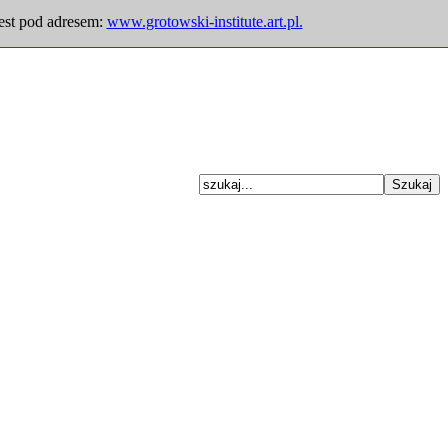
jest pod adresem:
www.grotowski-institute.art.pl.