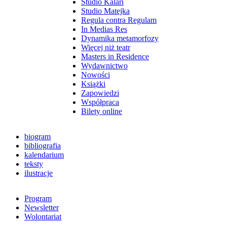
Studio Kalari
Studio Matejka
Regula contra Regulam
In Medias Res
Dynamika metamorfozy
Więcej niż teatr
Masters in Residence
Wydawnictwo
Nowości
Książki
Zapowiedzi
Współpraca
Bilety online
biogram
bibliografia
kalendarium
teksty
ilustracje
Program
Newsletter
Wolontariat