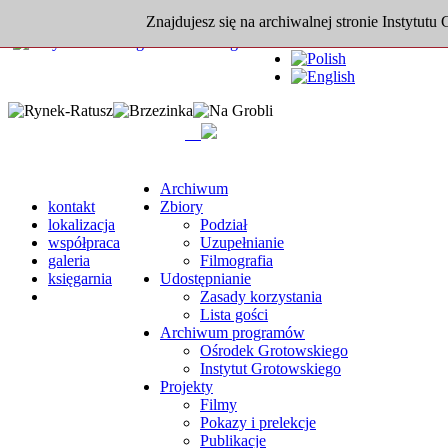
Znajdujesz się na archiwalnej stronie Instytutu
Archiwum
kontakt
Zbiory
lokalizacja
Podział
współpraca
Uzupełnianie
galeria
Filmografia
księgarnia
Udostępnianie
Zasady korzystania
Lista gości
Archiwum programów
Ośrodek Grotowskiego
Instytut Grotowskiego
Projekty
Filmy
Pokazy i prelekcje
Publikacje