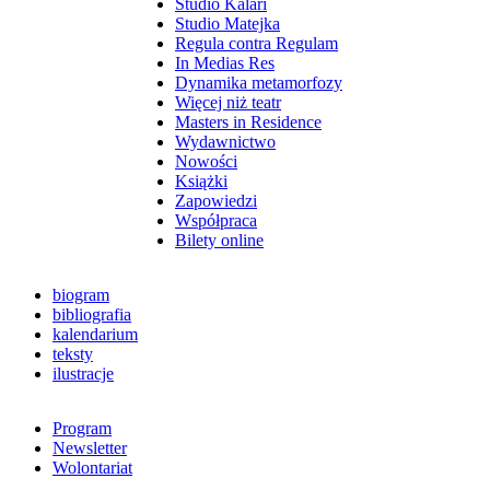
Studio Kalari
Studio Matejka
Regula contra Regulam
In Medias Res
Dynamika metamorfozy
Więcej niż teatr
Masters in Residence
Wydawnictwo
Nowości
Książki
Zapowiedzi
Współpraca
Bilety online
biogram
bibliografia
kalendarium
teksty
ilustracje
Program
Newsletter
Wolontariat