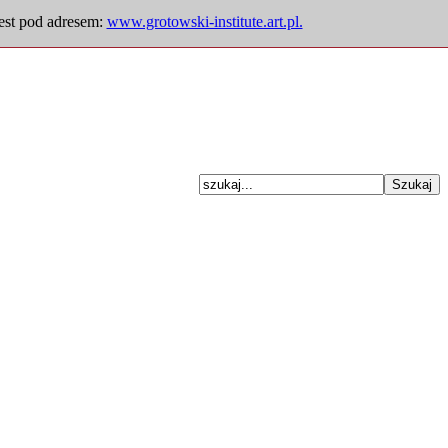
jest pod adresem:
www.grotowski-institute.art.pl.