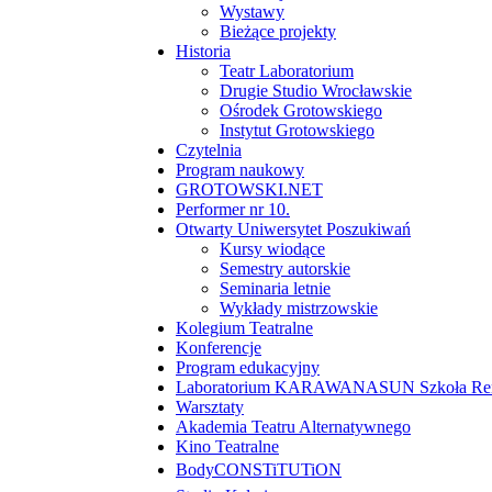
Wystawy
Bieżące projekty
Historia
Teatr Laboratorium
Drugie Studio Wrocławskie
Ośrodek Grotowskiego
Instytut Grotowskiego
Czytelnia
Program naukowy
GROTOWSKI.NET
Performer nr 10.
Otwarty Uniwersytet Poszukiwań
Kursy wiodące
Semestry autorskie
Seminaria letnie
Wykłady mistrzowskie
Kolegium Teatralne
Konferencje
Program edukacyjny
Laboratorium KARAWANASUN Szkoła Reny
Warsztaty
Akademia Teatru Alternatywnego
Kino Teatralne
BodyCONSTiTUTiON