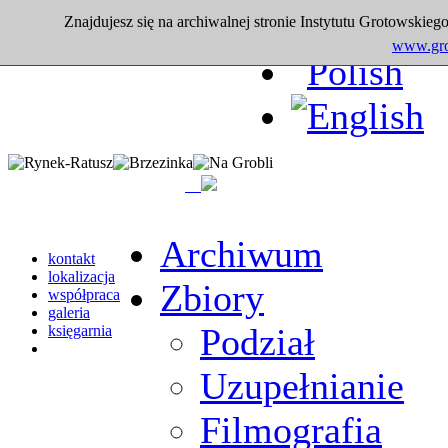
Znajdujesz się na archiwalnej stronie Instytutu Grotowskiego
www.grot
Archiwum
kontakt
lokalizacja
Zbiory
współpraca
galeria
Podział
księgarnia
Uzupełnianie
Filmografia