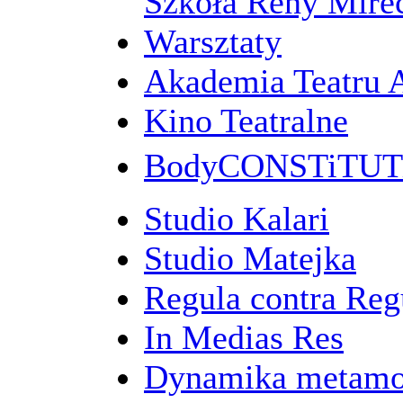
Szkoła Reny Mirec
Warsztaty
Akademia Teatru 
Kino Teatralne
BodyCONSTiTU
Studio Kalari
Studio Matejka
Regula contra Re
In Medias Res
Dynamika metamo