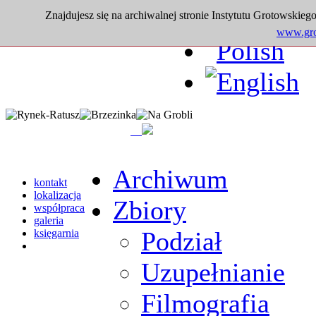
Znajdujesz się na archiwalnej stronie Instytutu Grotowskiego
www.grot
Archiwum
kontakt
lokalizacja
Zbiory
współpraca
galeria
Podział
księgarnia
Uzupełnianie
Filmografia