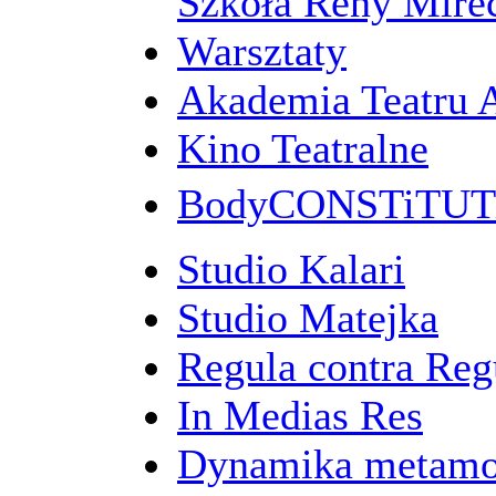
Szkoła Reny Mirec
Warsztaty
Akademia Teatru 
Kino Teatralne
BodyCONSTiTU
Studio Kalari
Studio Matejka
Regula contra Re
In Medias Res
Dynamika metamo