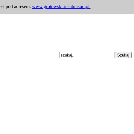
jest pod adresem:
www.grotowski-institute.art.pl.