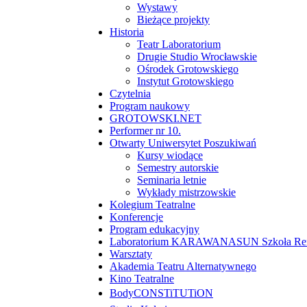
Wystawy
Bieżące projekty
Historia
Teatr Laboratorium
Drugie Studio Wrocławskie
Ośrodek Grotowskiego
Instytut Grotowskiego
Czytelnia
Program naukowy
GROTOWSKI.NET
Performer nr 10.
Otwarty Uniwersytet Poszukiwań
Kursy wiodące
Semestry autorskie
Seminaria letnie
Wykłady mistrzowskie
Kolegium Teatralne
Konferencje
Program edukacyjny
Laboratorium KARAWANASUN Szkoła Reny
Warsztaty
Akademia Teatru Alternatywnego
Kino Teatralne
BodyCONSTiTUTiON