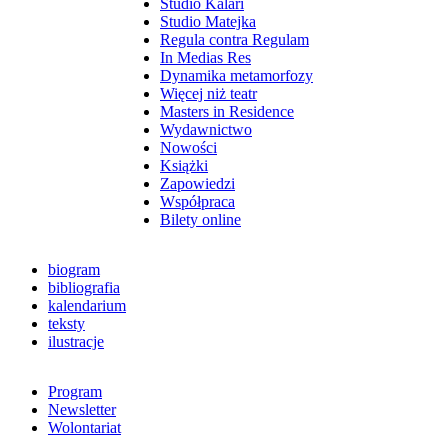
Studio Kalari
Studio Matejka
Regula contra Regulam
In Medias Res
Dynamika metamorfozy
Więcej niż teatr
Masters in Residence
Wydawnictwo
Nowości
Książki
Zapowiedzi
Współpraca
Bilety online
biogram
bibliografia
kalendarium
teksty
ilustracje
Program
Newsletter
Wolontariat