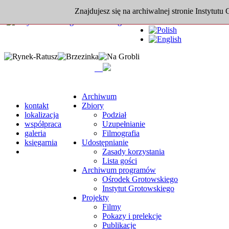
Znajdujesz się na archiwalnej stronie Instytutu
Archiwum
kontakt
Zbiory
lokalizacja
Podział
współpraca
Uzupełnianie
galeria
Filmografia
księgarnia
Udostępnianie
Zasady korzystania
Lista gości
Archiwum programów
Ośrodek Grotowskiego
Instytut Grotowskiego
Projekty
Filmy
Pokazy i prelekcje
Publikacje