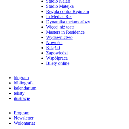
Studio Kalari
Studio Matejka
Regula contra Regulam
In Medias Res
Dynamika metamorfozy
Więcej niż teatr
Masters in Residence
Wydawnictwo
Nowości
Książki
Zapowiedzi
Współpraca
Bilety online
biogram
bibliografia
kalendarium
teksty
ilustracje
Program
Newsletter
Wolontariat