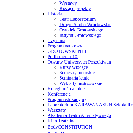
Wystawy
Bieżące projekty
Historia
Teatr Laboratorium
Drugie Studio Wrocławskie
Ośrodek Grotowskiego
Instytut Grotowskiego
Czytelnia
Program naukowy
GROTOWSKI.NET
Performer nr 10.
Otwarty Uniwersytet Poszukiwań
Kursy wiodące
Semestry autorskie
Seminaria letnie
Wykłady mistrzowskie
Kolegium Teatralne
Konferencje
Program edukacyjny
Laboratorium KARAWANASUN Szkoła Reny
Warsztaty
Akademia Teatru Alternatywnego
Kino Teatralne
BodyCONSTiTUTiON