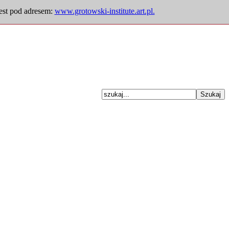
jest pod adresem:
www.grotowski-institute.art.pl.