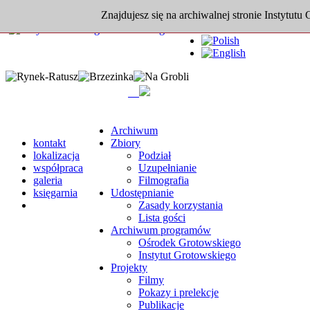
Znajdujesz się na archiwalnej stronie Instytutu
Archiwum
kontakt
Zbiory
lokalizacja
Podział
współpraca
Uzupełnianie
galeria
Filmografia
księgarnia
Udostępnianie
Zasady korzystania
Lista gości
Archiwum programów
Ośrodek Grotowskiego
Instytut Grotowskiego
Projekty
Filmy
Pokazy i prelekcje
Publikacje