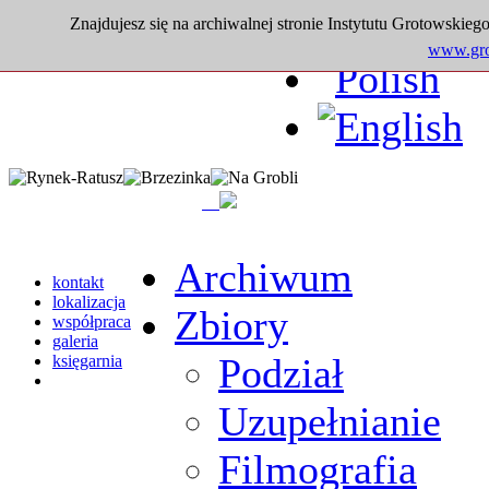
Znajdujesz się na archiwalnej stronie Instytutu Grotowskiego
www.grot
Archiwum
kontakt
lokalizacja
Zbiory
współpraca
galeria
Podział
księgarnia
Uzupełnianie
Filmografia