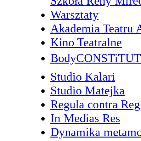
Szkoła Reny Mirec
Warsztaty
Akademia Teatru 
Kino Teatralne
BodyCONSTiTU
Studio Kalari
Studio Matejka
Regula contra Re
In Medias Res
Dynamika metamo