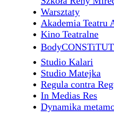
Szkoła Reny Mirec
Warsztaty
Akademia Teatru 
Kino Teatralne
BodyCONSTiTU
Studio Kalari
Studio Matejka
Regula contra Re
In Medias Res
Dynamika metamo