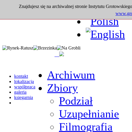
Znajdujesz się na archiwalnej stronie Instytutu Grotowskiego
www.grot
Archiwum
kontakt
lokalizacja
Zbiory
współpraca
galeria
Podział
księgarnia
Uzupełnianie
Filmografia