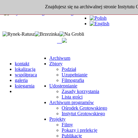
Znajdujesz się na archiwalnej stronie Instytutu
Archiwum
kontakt
Zbiory
lokalizacja
Podział
współpraca
Uzupełnianie
galeria
Filmografia
księgarnia
Udostępnianie
Zasady korzystania
Lista gości
Archiwum programów
Ośrodek Grotowskiego
Instytut Grotowskiego
Projekty
Filmy
Pokazy i prelekcje
Publikacje