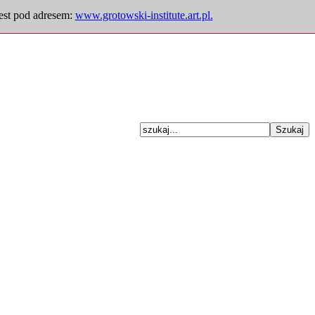
jest pod adresem:
www.grotowski-institute.art.pl.