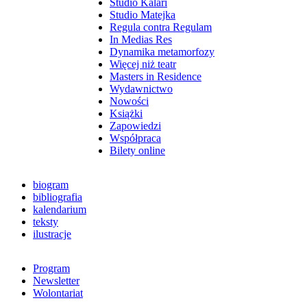
Studio Kalari
Studio Matejka
Regula contra Regulam
In Medias Res
Dynamika metamorfozy
Więcej niż teatr
Masters in Residence
Wydawnictwo
Nowości
Książki
Zapowiedzi
Współpraca
Bilety online
biogram
bibliografia
kalendarium
teksty
ilustracje
Program
Newsletter
Wolontariat