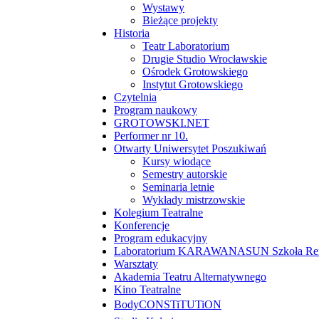
Wystawy
Bieżące projekty
Historia
Teatr Laboratorium
Drugie Studio Wrocławskie
Ośrodek Grotowskiego
Instytut Grotowskiego
Czytelnia
Program naukowy
GROTOWSKI.NET
Performer nr 10.
Otwarty Uniwersytet Poszukiwań
Kursy wiodące
Semestry autorskie
Seminaria letnie
Wykłady mistrzowskie
Kolegium Teatralne
Konferencje
Program edukacyjny
Laboratorium KARAWANASUN Szkoła Reny
Warsztaty
Akademia Teatru Alternatywnego
Kino Teatralne
BodyCONSTiTUTiON