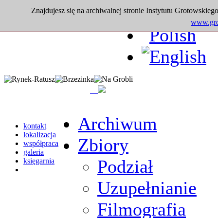
Znajdujesz się na archiwalnej stronie Instytutu Grotowskiego
www.grot
Archiwum
kontakt
lokalizacja
Zbiory
współpraca
galeria
Podział
księgarnia
Uzupełnianie
Filmografia