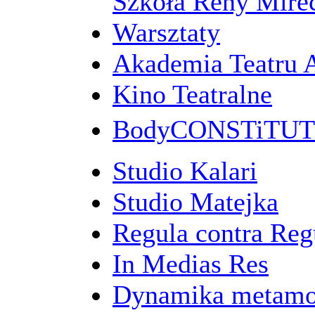
Szkoła Reny Mirec
Warsztaty
Akademia Teatru 
Kino Teatralne
BodyCONSTiTU
Studio Kalari
Studio Matejka
Regula contra Re
In Medias Res
Dynamika metamo