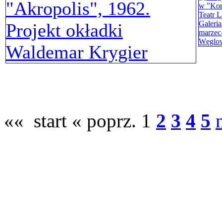
«« start
« poprz.
1
2
3
4
5