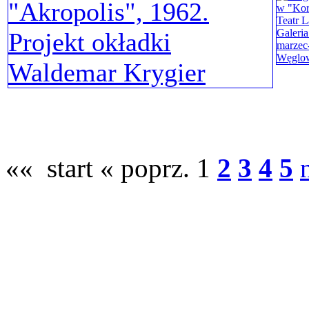
«« start
« poprz.
1
2
3
4
5