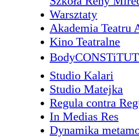
Szkoła Reny Mirec
Warsztaty
Akademia Teatru 
Kino Teatralne
BodyCONSTiTU
Studio Kalari
Studio Matejka
Regula contra Re
In Medias Res
Dynamika metamo