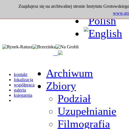
Znajdujesz się na archiwalnej stronie Instytutu Grotowskiego
www.grot
Archiwum
kontakt
lokalizacja
Zbiory
współpraca
galeria
Podział
księgarnia
Uzupełnianie
Filmografia