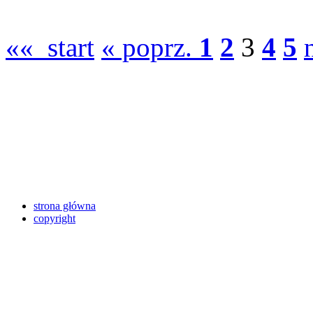
«« start
« poprz.
1
2
3
4
5
strona główna
copyright