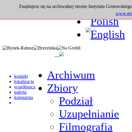
Znajdujesz się na archiwalnej stronie Instytutu Grotowskiego
www.grot
Archiwum
kontakt
lokalizacja
Zbiory
współpraca
galeria
Podział
księgarnia
Uzupełnianie
Filmografia