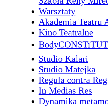
Szkoła Reny Mirec
Warsztaty
Akademia Teatru 
Kino Teatralne
BodyCONSTiTU
Studio Kalari
Studio Matejka
Regula contra Re
In Medias Res
Dynamika metamo