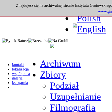
Znajdujesz się na archiwalnej stronie Instytutu Grotowskiego
www.grot
Archiwum
kontakt
lokalizacja
Zbiory
współpraca
galeria
Podział
księgarnia
Uzupełnianie
Filmografia