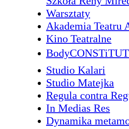
Szkoła Reny Mirec
Warsztaty
Akademia Teatru 
Kino Teatralne
BodyCONSTiTU
Studio Kalari
Studio Matejka
Regula contra Re
In Medias Res
Dynamika metamo