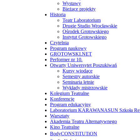
Wystawy
Bieżące projekty
Historia
Teatr Laboratorium
Drugie Studio Wrocławskie
Ośrodek Grotowskiego
Instytut Grotowskiego
Czytelnia
Program naukowy
GROTOWSKI.NET
Performer nr 10.
Otwarty Uniwersytet Poszukiwań
Kursy wiodące
Semestry autorskie
Seminaria letnie
Wykłady mistrzowskie
Kolegium Teatralne
Konferencje
Program edukacyjny
Laboratorium KARAWANASUN Szkoła Reny
Warsztaty
Akademia Teatru Alternatywnego
Kino Teatralne
BodyCONSTiTUTiON