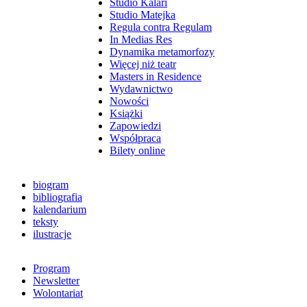
Studio Kalari
Studio Matejka
Regula contra Regulam
In Medias Res
Dynamika metamorfozy
Więcej niż teatr
Masters in Residence
Wydawnictwo
Nowości
Książki
Zapowiedzi
Współpraca
Bilety online
biogram
bibliografia
kalendarium
teksty
ilustracje
Program
Newsletter
Wolontariat