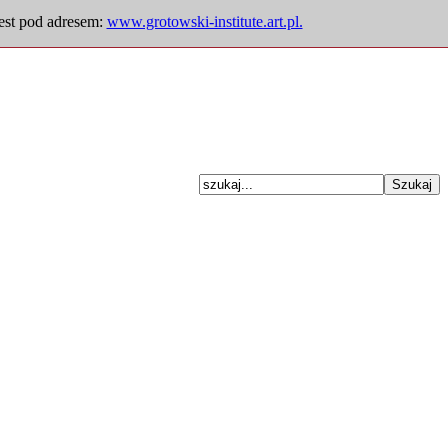
jest pod adresem:
www.grotowski-institute.art.pl.