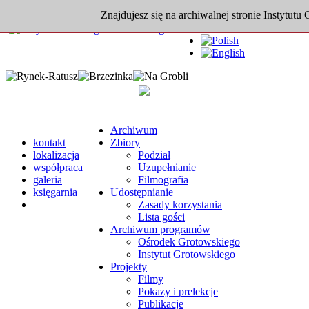
Znajdujesz się na archiwalnej stronie Instytutu
Archiwum
kontakt
Zbiory
lokalizacja
Podział
współpraca
Uzupełnianie
galeria
Filmografia
księgarnia
Udostępnianie
Zasady korzystania
Lista gości
Archiwum programów
Ośrodek Grotowskiego
Instytut Grotowskiego
Projekty
Filmy
Pokazy i prelekcje
Publikacje