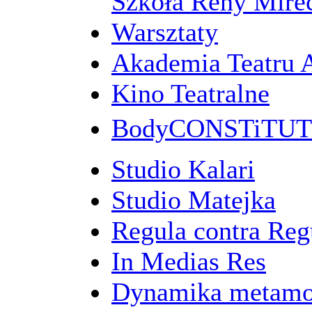
Szkoła Reny Mirec
Warsztaty
Akademia Teatru 
Kino Teatralne
BodyCONSTiTU
Studio Kalari
Studio Matejka
Regula contra Re
In Medias Res
Dynamika metamo