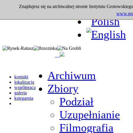
Znajdujesz się na archiwalnej stronie Instytutu Grotowskiego
www.grot
Archiwum
kontakt
lokalizacja
Zbiory
współpraca
galeria
Podział
księgarnia
Uzupełnianie
Filmografia