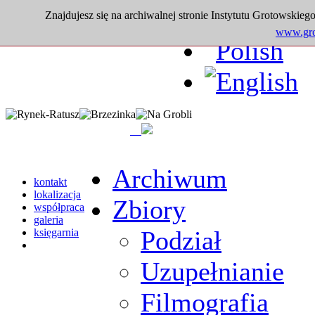
Znajdujesz się na archiwalnej stronie Instytutu Grotowskiego
www.grot
Archiwum
kontakt
lokalizacja
Zbiory
współpraca
galeria
Podział
księgarnia
Uzupełnianie
Filmografia