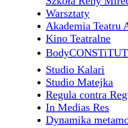
Szkoła Reny Mirec
Warsztaty
Akademia Teatru 
Kino Teatralne
BodyCONSTiTU
Studio Kalari
Studio Matejka
Regula contra Re
In Medias Res
Dynamika metamo