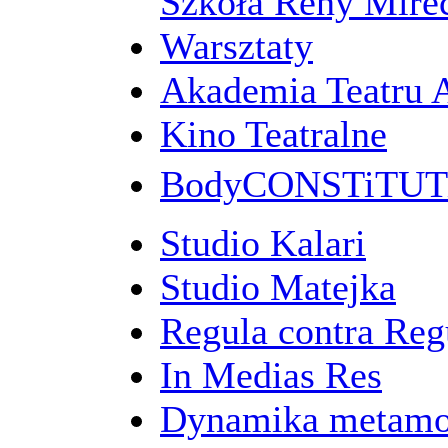
Szkoła Reny Mirec
Warsztaty
Akademia Teatru 
Kino Teatralne
BodyCONSTiTU
Studio Kalari
Studio Matejka
Regula contra Re
In Medias Res
Dynamika metamo