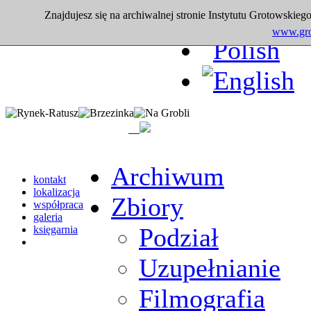
Znajdujesz się na archiwalnej stronie Instytutu Grotowskiego
www.grot
Archiwum
kontakt
lokalizacja
Zbiory
współpraca
galeria
Podział
księgarnia
Uzupełnianie
Filmografia