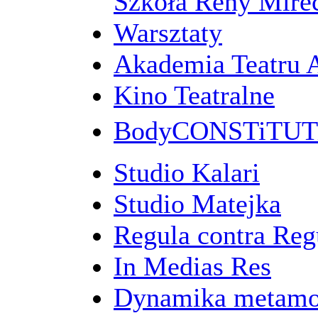
Szkoła Reny Mirec
Warsztaty
Akademia Teatru 
Kino Teatralne
BodyCONSTiTU
Studio Kalari
Studio Matejka
Regula contra Re
In Medias Res
Dynamika metamo