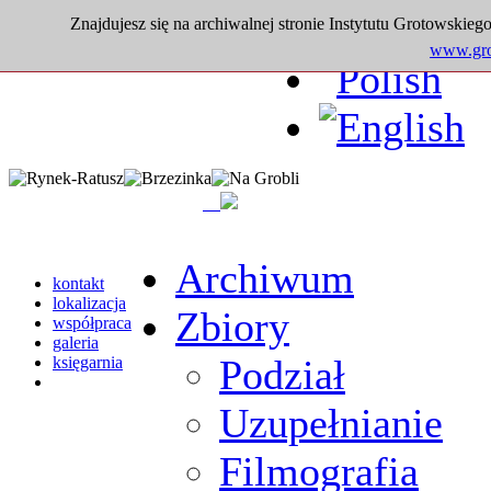
Znajdujesz się na archiwalnej stronie Instytutu Grotowskiego
www.grot
Archiwum
kontakt
lokalizacja
Zbiory
współpraca
galeria
Podział
księgarnia
Uzupełnianie
Filmografia