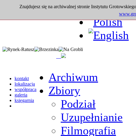
Znajdujesz się na archiwalnej stronie Instytutu Grotowskiego
www.grot
Archiwum
kontakt
lokalizacja
Zbiory
współpraca
galeria
Podział
księgarnia
Uzupełnianie
Filmografia