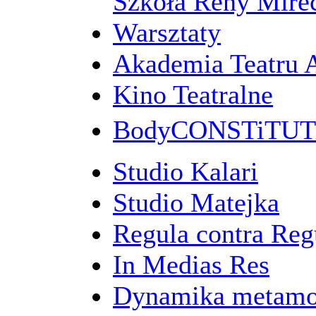
Szkoła Reny Mirec
Warsztaty
Akademia Teatru 
Kino Teatralne
BodyCONSTiTU
Studio Kalari
Studio Matejka
Regula contra Re
In Medias Res
Dynamika metamo