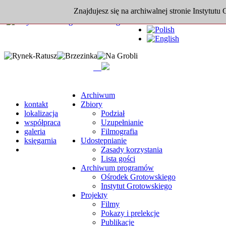
Znajdujesz się na archiwalnej stronie Instytutu
Archiwum
kontakt
Zbiory
lokalizacja
Podział
współpraca
Uzupełnianie
galeria
Filmografia
księgarnia
Udostępnianie
Zasady korzystania
Lista gości
Archiwum programów
Ośrodek Grotowskiego
Instytut Grotowskiego
Projekty
Filmy
Pokazy i prelekcje
Publikacje