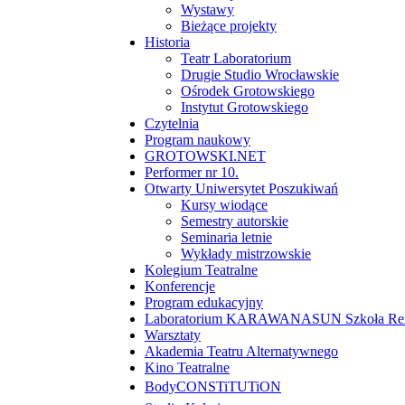
Wystawy
Bieżące projekty
Historia
Teatr Laboratorium
Drugie Studio Wrocławskie
Ośrodek Grotowskiego
Instytut Grotowskiego
Czytelnia
Program naukowy
GROTOWSKI.NET
Performer nr 10.
Otwarty Uniwersytet Poszukiwań
Kursy wiodące
Semestry autorskie
Seminaria letnie
Wykłady mistrzowskie
Kolegium Teatralne
Konferencje
Program edukacyjny
Laboratorium KARAWANASUN Szkoła Reny
Warsztaty
Akademia Teatru Alternatywnego
Kino Teatralne
BodyCONSTiTUTiON