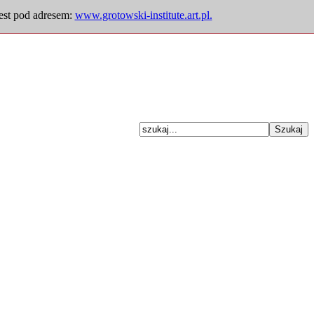
jest pod adresem:
www.grotowski-institute.art.pl.