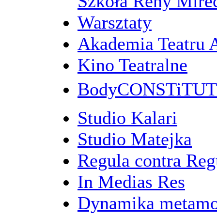
Szkoła Reny Mirec
Warsztaty
Akademia Teatru 
Kino Teatralne
BodyCONSTiTU
Studio Kalari
Studio Matejka
Regula contra Re
In Medias Res
Dynamika metamo