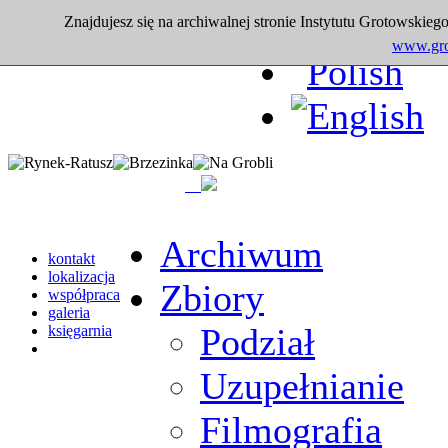
Znajdujesz się na archiwalnej stronie Instytutu Grotowskiego
www.grot
Archiwum
kontakt
lokalizacja
Zbiory
współpraca
galeria
Podział
księgarnia
Uzupełnianie
Filmografia