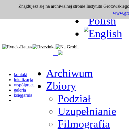
Znajdujesz się na archiwalnej stronie Instytutu Grotowskiego
www.grot
Archiwum
kontakt
lokalizacja
Zbiory
współpraca
galeria
Podział
księgarnia
Uzupełnianie
Filmografia