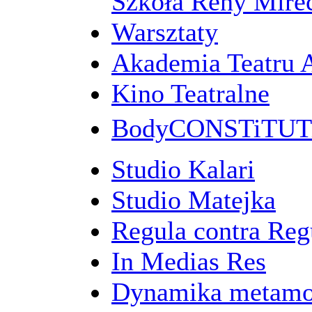
Szkoła Reny Mirec
Warsztaty
Akademia Teatru 
Kino Teatralne
BodyCONSTiTU
Studio Kalari
Studio Matejka
Regula contra Re
In Medias Res
Dynamika metamo