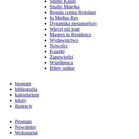
Studio Kalari
Studio Matejka
Regula contra Regulam
In Medias Res
Dynamika metamorfozy
Więcej niż teatr
Masters in Residence
Wydawnictwo
Nowości
Książki
Zapowiedzi
Współpraca
Bilety online
biogram
bibliografia
kalendarium
teksty
ilustracje
Program
Newsletter
Wolontariat