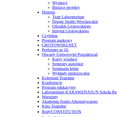
Wystawy
Bieżące projekty
Historia
Teatr Laboratorium
Drugie Studio Wrocławskie
Ośrodek Grotowskiego
Instytut Grotowskiego
Czytelnia
Program naukowy
GROTOWSKI.NET
Performer nr 10.
Otwarty Uniwersytet Poszukiwań
Kursy wiodące
Semestry autorskie
Seminaria letnie
Wykłady mistrzowskie
Kolegium Teatralne
Konferencje
Program edukacyjny
Laboratorium KARAWANASUN Szkoła Reny
Warsztaty
Akademia Teatru Alternatywnego
Kino Teatralne
BodyCONSTiTUTiON