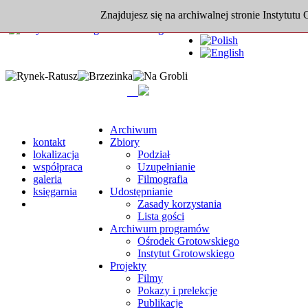
Znajdujesz się na archiwalnej stronie Instytutu
Archiwum
kontakt
Zbiory
lokalizacja
Podział
współpraca
Uzupełnianie
galeria
Filmografia
księgarnia
Udostępnianie
Zasady korzystania
Lista gości
Archiwum programów
Ośrodek Grotowskiego
Instytut Grotowskiego
Projekty
Filmy
Pokazy i prelekcje
Publikacje