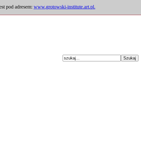
jest pod adresem:
www.grotowski-institute.art.pl.