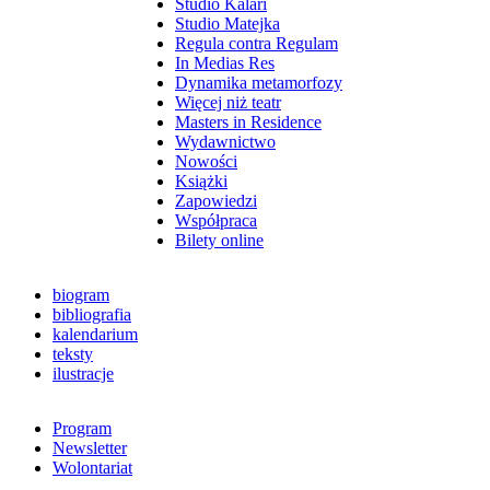
Studio Kalari
Studio Matejka
Regula contra Regulam
In Medias Res
Dynamika metamorfozy
Więcej niż teatr
Masters in Residence
Wydawnictwo
Nowości
Książki
Zapowiedzi
Współpraca
Bilety online
biogram
bibliografia
kalendarium
teksty
ilustracje
Program
Newsletter
Wolontariat