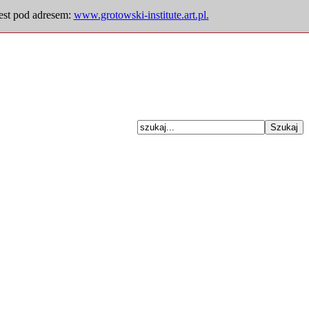
jest pod adresem:
www.grotowski-institute.art.pl.