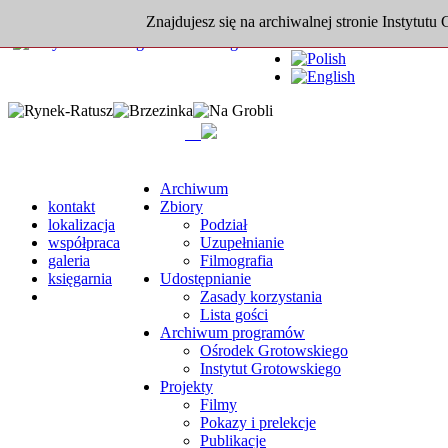
Znajdujesz się na archiwalnej stronie Instytutu
Archiwum
kontakt
Zbiory
lokalizacja
Podział
współpraca
Uzupełnianie
galeria
Filmografia
księgarnia
Udostępnianie
Zasady korzystania
Lista gości
Archiwum programów
Ośrodek Grotowskiego
Instytut Grotowskiego
Projekty
Filmy
Pokazy i prelekcje
Publikacje