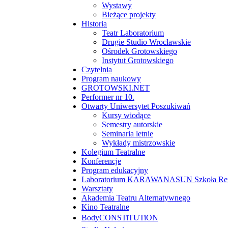
Wystawy
Bieżące projekty
Historia
Teatr Laboratorium
Drugie Studio Wrocławskie
Ośrodek Grotowskiego
Instytut Grotowskiego
Czytelnia
Program naukowy
GROTOWSKI.NET
Performer nr 10.
Otwarty Uniwersytet Poszukiwań
Kursy wiodące
Semestry autorskie
Seminaria letnie
Wykłady mistrzowskie
Kolegium Teatralne
Konferencje
Program edukacyjny
Laboratorium KARAWANASUN Szkoła Reny
Warsztaty
Akademia Teatru Alternatywnego
Kino Teatralne
BodyCONSTiTUTiON