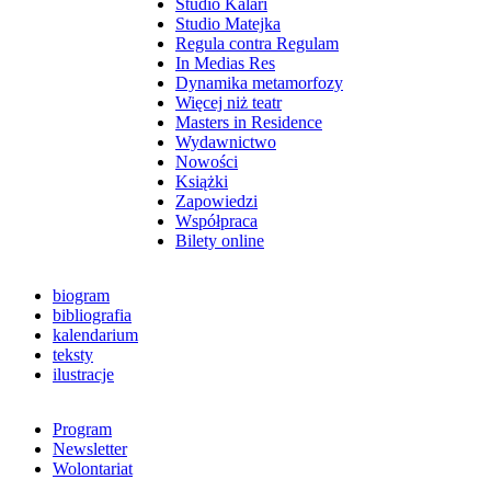
Studio Kalari
Studio Matejka
Regula contra Regulam
In Medias Res
Dynamika metamorfozy
Więcej niż teatr
Masters in Residence
Wydawnictwo
Nowości
Książki
Zapowiedzi
Współpraca
Bilety online
biogram
bibliografia
kalendarium
teksty
ilustracje
Program
Newsletter
Wolontariat