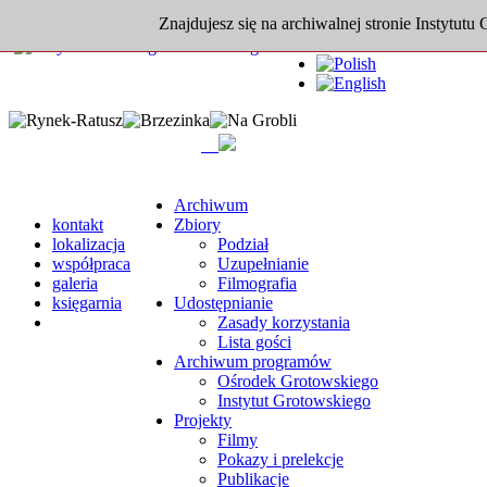
Znajdujesz się na archiwalnej stronie Instytutu
Archiwum
kontakt
Zbiory
lokalizacja
Podział
współpraca
Uzupełnianie
galeria
Filmografia
księgarnia
Udostępnianie
Zasady korzystania
Lista gości
Archiwum programów
Ośrodek Grotowskiego
Instytut Grotowskiego
Projekty
Filmy
Pokazy i prelekcje
Publikacje