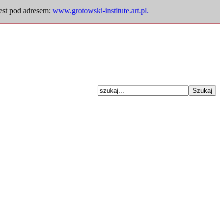
jest pod adresem:
www.grotowski-institute.art.pl.