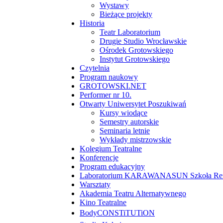
Wystawy
Bieżące projekty
Historia
Teatr Laboratorium
Drugie Studio Wrocławskie
Ośrodek Grotowskiego
Instytut Grotowskiego
Czytelnia
Program naukowy
GROTOWSKI.NET
Performer nr 10.
Otwarty Uniwersytet Poszukiwań
Kursy wiodące
Semestry autorskie
Seminaria letnie
Wykłady mistrzowskie
Kolegium Teatralne
Konferencje
Program edukacyjny
Laboratorium KARAWANASUN Szkoła Reny
Warsztaty
Akademia Teatru Alternatywnego
Kino Teatralne
BodyCONSTiTUTiON