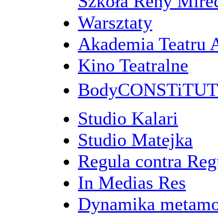
Szkoła Reny Mirec
Warsztaty
Akademia Teatru 
Kino Teatralne
BodyCONSTiTU
Studio Kalari
Studio Matejka
Regula contra Re
In Medias Res
Dynamika metamo