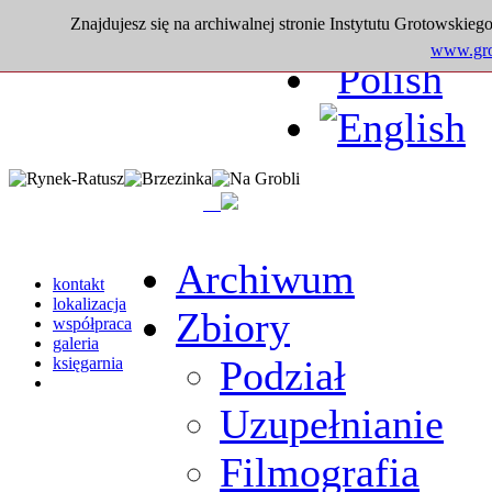
Znajdujesz się na archiwalnej stronie Instytutu Grotowskiego
www.grot
Archiwum
kontakt
lokalizacja
Zbiory
współpraca
galeria
Podział
księgarnia
Uzupełnianie
Filmografia