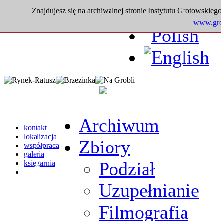
Znajdujesz się na archiwalnej stronie Instytutu Grotowskiego
www.grot
Archiwum
kontakt
lokalizacja
Zbiory
współpraca
galeria
Podział
księgarnia
Uzupełnianie
Filmografia