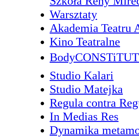
Szkoła Reny Mirec
Warsztaty
Akademia Teatru 
Kino Teatralne
BodyCONSTiTU
Studio Kalari
Studio Matejka
Regula contra Re
In Medias Res
Dynamika metamo