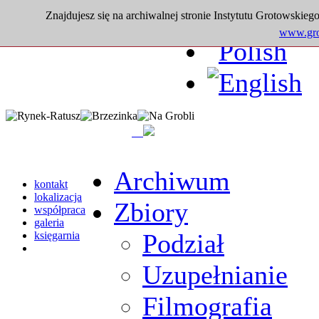
Znajdujesz się na archiwalnej stronie Instytutu Grotowskiego
www.grot
Archiwum
kontakt
lokalizacja
Zbiory
współpraca
galeria
Podział
księgarnia
Uzupełnianie
Filmografia