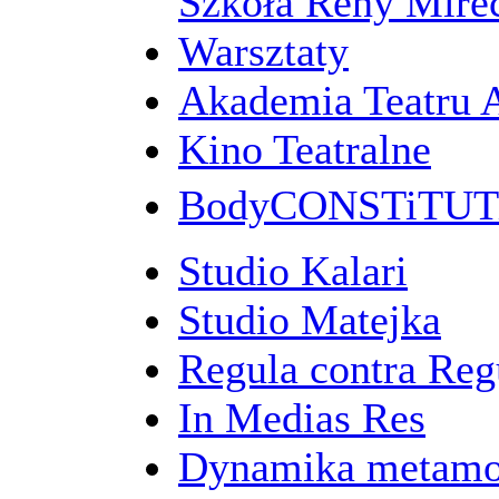
Szkoła Reny Mirec
Warsztaty
Akademia Teatru 
Kino Teatralne
BodyCONSTiTU
Studio Kalari
Studio Matejka
Regula contra Re
In Medias Res
Dynamika metamo