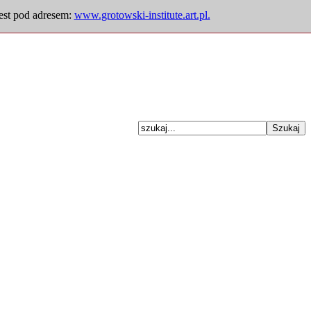
jest pod adresem:
www.grotowski-institute.art.pl.