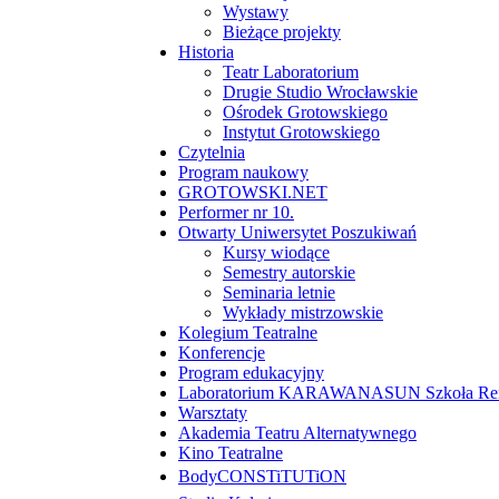
Wystawy
Bieżące projekty
Historia
Teatr Laboratorium
Drugie Studio Wrocławskie
Ośrodek Grotowskiego
Instytut Grotowskiego
Czytelnia
Program naukowy
GROTOWSKI.NET
Performer nr 10.
Otwarty Uniwersytet Poszukiwań
Kursy wiodące
Semestry autorskie
Seminaria letnie
Wykłady mistrzowskie
Kolegium Teatralne
Konferencje
Program edukacyjny
Laboratorium KARAWANASUN Szkoła Reny
Warsztaty
Akademia Teatru Alternatywnego
Kino Teatralne
BodyCONSTiTUTiON