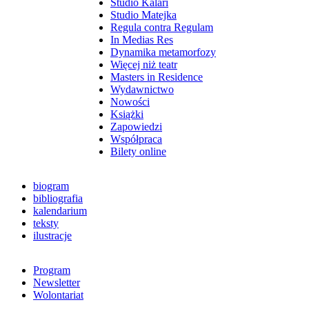
Studio Kalari
Studio Matejka
Regula contra Regulam
In Medias Res
Dynamika metamorfozy
Więcej niż teatr
Masters in Residence
Wydawnictwo
Nowości
Książki
Zapowiedzi
Współpraca
Bilety online
biogram
bibliografia
kalendarium
teksty
ilustracje
Program
Newsletter
Wolontariat