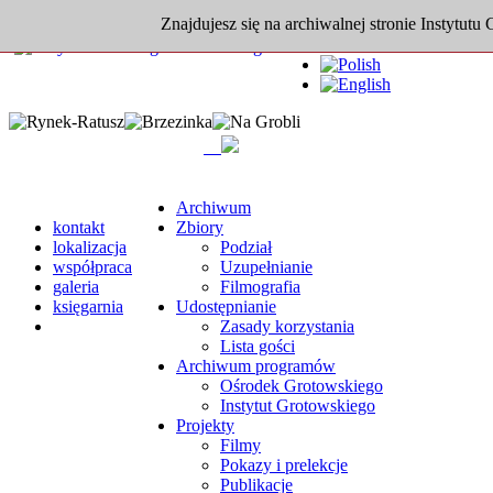
Znajdujesz się na archiwalnej stronie Instytutu
Archiwum
kontakt
Zbiory
lokalizacja
Podział
współpraca
Uzupełnianie
galeria
Filmografia
księgarnia
Udostępnianie
Zasady korzystania
Lista gości
Archiwum programów
Ośrodek Grotowskiego
Instytut Grotowskiego
Projekty
Filmy
Pokazy i prelekcje
Publikacje