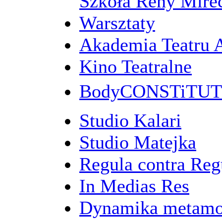
Szkoła Reny Mirec
Warsztaty
Akademia Teatru 
Kino Teatralne
BodyCONSTiTU
Studio Kalari
Studio Matejka
Regula contra Re
In Medias Res
Dynamika metamo