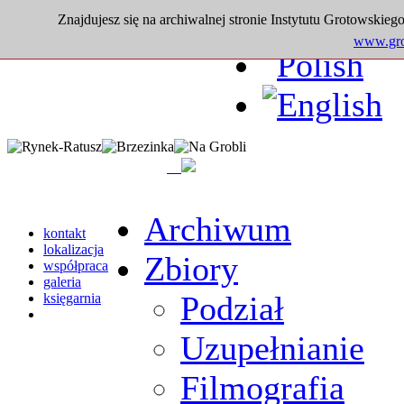
Znajdujesz się na archiwalnej stronie Instytutu Grotowskiego
www.grot
Archiwum
kontakt
lokalizacja
Zbiory
współpraca
galeria
Podział
księgarnia
Uzupełnianie
Filmografia