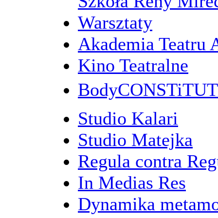
Szkoła Reny Mirec
Warsztaty
Akademia Teatru 
Kino Teatralne
BodyCONSTiTU
Studio Kalari
Studio Matejka
Regula contra Re
In Medias Res
Dynamika metamo