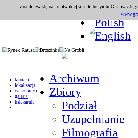
Znajdujesz się na archiwalnej stronie Instytutu Grotowskiego
www.grot
Archiwum
kontakt
lokalizacja
Zbiory
współpraca
galeria
Podział
księgarnia
Uzupełnianie
Filmografia