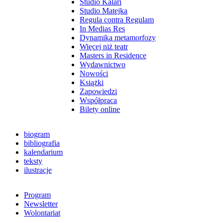
Studio Kalari
Studio Matejka
Regula contra Regulam
In Medias Res
Dynamika metamorfozy
Więcej niż teatr
Masters in Residence
Wydawnictwo
Nowości
Książki
Zapowiedzi
Współpraca
Bilety online
biogram
bibliografia
kalendarium
teksty
ilustracje
Program
Newsletter
Wolontariat