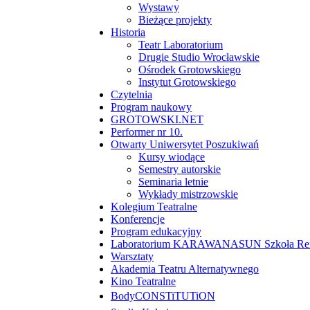
Wystawy
Bieżące projekty
Historia
Teatr Laboratorium
Drugie Studio Wrocławskie
Ośrodek Grotowskiego
Instytut Grotowskiego
Czytelnia
Program naukowy
GROTOWSKI.NET
Performer nr 10.
Otwarty Uniwersytet Poszukiwań
Kursy wiodące
Semestry autorskie
Seminaria letnie
Wykłady mistrzowskie
Kolegium Teatralne
Konferencje
Program edukacyjny
Laboratorium KARAWANASUN Szkoła Reny
Warsztaty
Akademia Teatru Alternatywnego
Kino Teatralne
BodyCONSTiTUTiON