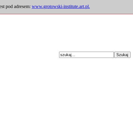
jest pod adresem:
www.grotowski-institute.art.pl.