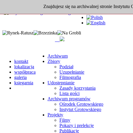
Znajdujesz się na archiwalnej stronie Instytutu
Archiwum
kontakt
Zbiory
lokalizacja
Podział
współpraca
Uzupełnianie
galeria
Filmografia
księgarnia
Udostępnianie
Zasady korzystania
Lista gości
Archiwum programów
Ośrodek Grotowskiego
Instytut Grotowskiego
Projekty
Filmy
Pokazy i prelekcje
Publikacje