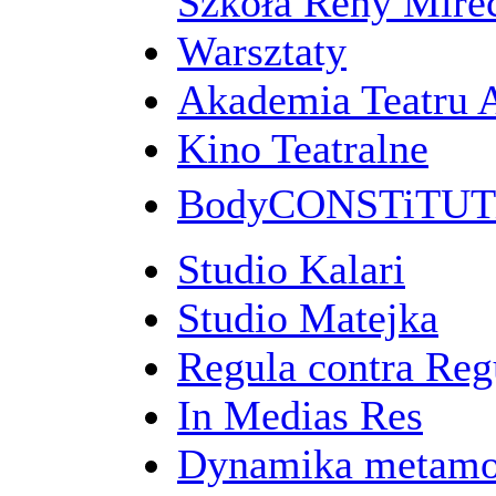
Szkoła Reny Mirec
Warsztaty
Akademia Teatru 
Kino Teatralne
BodyCONSTiTU
Studio Kalari
Studio Matejka
Regula contra Re
In Medias Res
Dynamika metamo