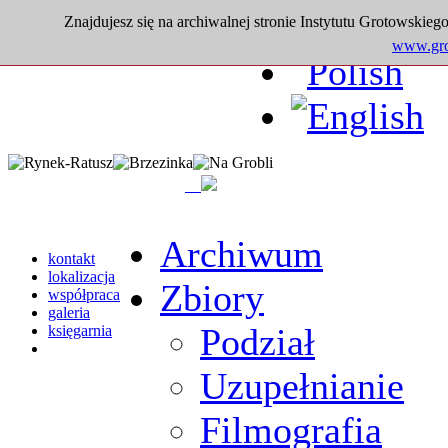
Znajdujesz się na archiwalnej stronie Instytutu Grotowskiego
www.grot
Archiwum
kontakt
lokalizacja
Zbiory
współpraca
galeria
Podział
księgarnia
Uzupełnianie
Filmografia